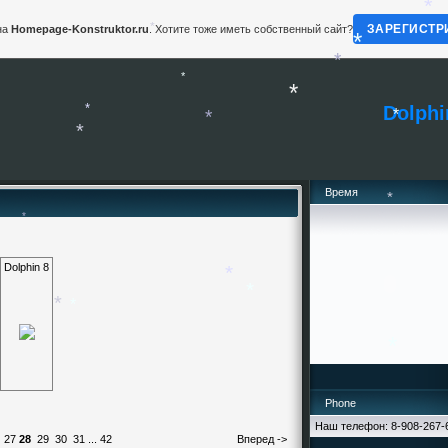
*
ЗАРЕГИСТР
на
Homepage-Konstruktor.ru
. Хотите тоже иметь собственный сайт?
*
*
*
*
Dolphi
*
*
*
*
*
*
Время
*
*
Dolphin 8
*
*
*
*
Phone
*
Наш телефон: 8-908-267-
27
28
29
30
31
...
42
Вперед ->