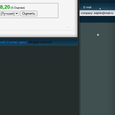
8,20
E-mail
(5 Оценки)
company-dolphin@mail.ru
*
*
*
лей (2 хитов) здесь!
All rights recerved.
*