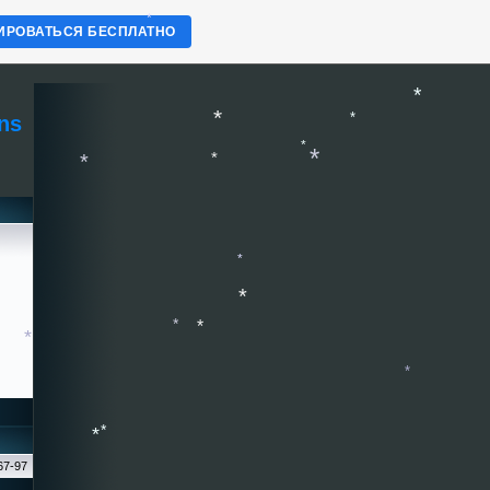
*
ИРОВАТЬСЯ БЕСПЛАТНО
*
*
*
ns
*
*
*
*
*
*
*
*
*
*
*
*
*
*
67-97