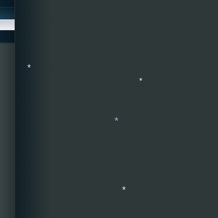
*
*
*
*