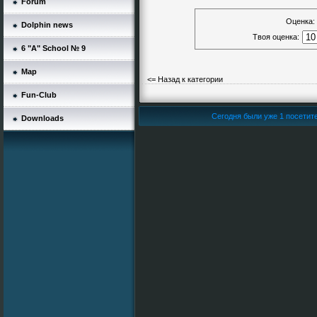
*
Forum
Оценка:
Dolphin news
Твоя оценка:
6 "А" School № 9
Map
<= Назад к категории
Fun-Club
Сегодня были уже 1 посетите
Downloads