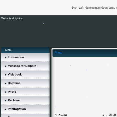
*
Этот сайт был создан бесплатно 
Website dolphins
*
*
Menu
Photo
Information
Message for Dolphin
Visit book
*
*
*
*
*
Dolphins
Photo
Reclame
Interrogation
*
<- Назад
1
...
25
26