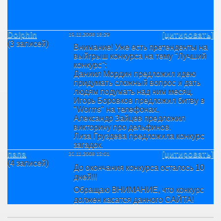
Dolphin
[цитировать]
19.11.2008 18:29
(3 записей)
Внимание! Уже есть претенденты на
выйгрыш конкурса на тему "Лучший
конкурс":
Даниил Мордин предложил идею
придумать сложный вопрос и дать
людям подумать над ним месяц.
Игорь Боровков предложил битву в
"Worms" на телефонах.
Александр Зайцев предложил
викторину про дельфинов.
Лиза Груздева предложила конкурс
загадок.
папа
[цитировать]
20.11.2008 13:01
(4 записей)
До окончания конкурса осталось 10
дней!!!
Обращаю ВНИМАНИЕ, что конкурс
должен касатся данного САЙТА!