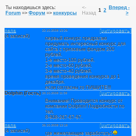
Ты находишься здесь:
<-
Вперед -
1
2
Forum
=>
Форум
=>
конкурсы
Назад
>
папа
[цитировать]
22.10.2008 13:29
(4 записей)
первый конкурс предрагаю
придумать интересный конкурс для
сайта с призовым фондом 200
рублей.
1-е место-100 рублей.
2-е место-60 рублей.
3-е место-40 рублей.
время проведения конкурса до 1
декабря.
если согласны то ПИШИТЕ!!!
Dolphin (Гость)
[цитировать]
26.10.2008 11:38
Внимание! Проводится конкурс от
компании Dolphin! Подробности по
тел.
8-908-267-67-97.
папа
[цитировать]
29.10.2008 12:18
(4 записей)
где жежелающие заработать?